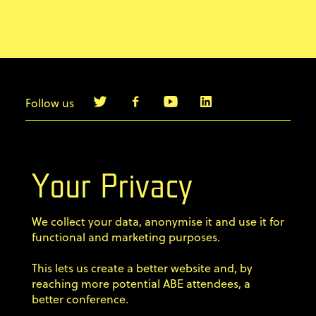
Follow us
info@agilebyexample.com
Contact us
Your Privacy
Terms & Conditions
We collect your data, anonymise it and use it for
Privacy Policy
functional and marketing purposes.
This lets us create a better website and, by
Code of conduct
reaching more potential ABE attendees, a
better conference.
Sign up for our newsletter